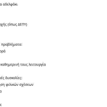
να αδελφάκι
χής (όπως ΔΕΠΥ)
ά προβλήματα:
φορά
 καθημερινή τους λειτουργία
ές δυσκολίες:
ηση φιλικών σχέσεων
α
α: