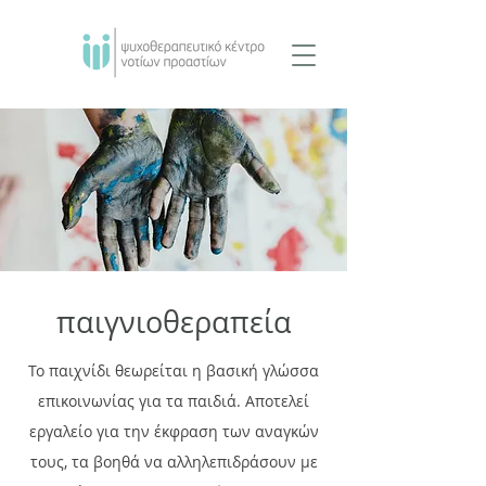
παιγνιοθεραπεία
Το παιχνίδι θεωρείται η βασική γλώσσα
επικοινωνίας για τα παιδιά. Αποτελεί
εργαλείο για την έκφραση των αναγκών
τους, τα βοηθά να αλληλεπιδράσουν με