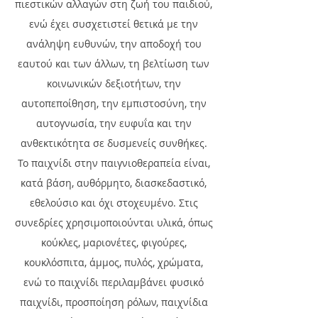
πιεστικών αλλαγών στη ζωή του παιδιού,
ενώ έχει συσχετιστεί θετικά με την
ανάληψη ευθυνών, την αποδοχή του
εαυτού και των άλλων, τη βελτίωση των
κοινωνικών δεξιοτήτων, την
αυτοπεποίθηση, την εμπιστοσύνη, την
αυτογνωσία, την ευφυΐα και την
ανθεκτικότητα σε δυσμενείς συνθήκες.
Το παιχνίδι στην παιγνιοθεραπεία είναι,
κατά βάση, αυθόρμητο, διασκεδαστικό,
εθελούσιο και όχι στοχευμένο. Στις
συνεδρίες χρησιμοποιούνται υλικά, όπως
κούκλες, μαριονέτες, φιγούρες,
κουκλόσπιτα, άμμος, πυλός, χρώματα,
ενώ το παιχνίδι περιλαμβάνει φυσικό
παιχνίδι, προσποίηση ρόλων, παιχνίδια