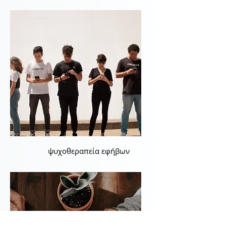
ψυχοθεραπεία εφήβων