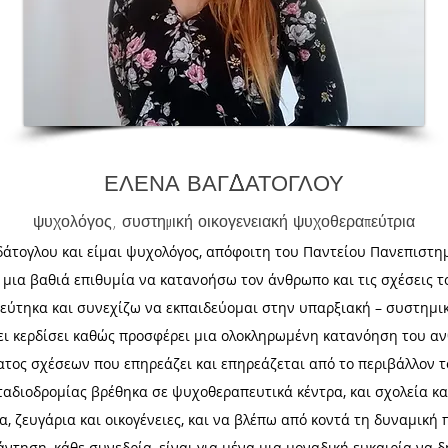
ΕΛΕΝΑ ΒΑΓΔΑΤΟΓΛΟΥ
ψυχολόγος, συστημική οικογενειακή ψυχοθεραπεύτρια
άτογλου και είμαι ψυχολόγος, απόφοιτη του Παντείου Πανεπιστημ
 μια βαθιά επιθυμία να κατανοήσω τον άνθρωπο και τις σχέσεις τ
εύτηκα και συνεχίζω να εκπαιδεύομαι στην υπαρξιακή – συστημι
ει κερδίσει καθώς προσφέρει μια ολοκληρωμένη κατανόηση του α
ος σχέσεων που επηρεάζει και επηρεάζεται από το περιβάλλον το
αδιοδρομίας βρέθηκα σε ψυχοθεραπευτικά κέντρα, και σχολεία κα
, ζευγάρια και οικογένειες, και να βλέπω από κοντά τη δυναμική
άντηση, κάθε συνεδρία, είναι για μένα μια μοναδική ευκαιρία να 